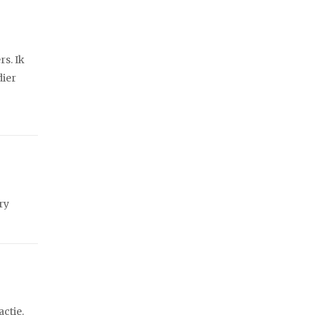
rs. Ik
dier
ry
ctie.