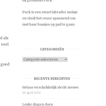
bij genaamd Puck.
Puck is een zwart labrador meisje
en vindt het reuze spannend om
met haar baasjes op pad te gaan.
d als
 veel
CATEGORIEËN
Categorieën
t goed
RECENTE BERICHTEN
Helaas verschrikkelijk slecht nieuws
29 april 2024
Leuke dingen doen