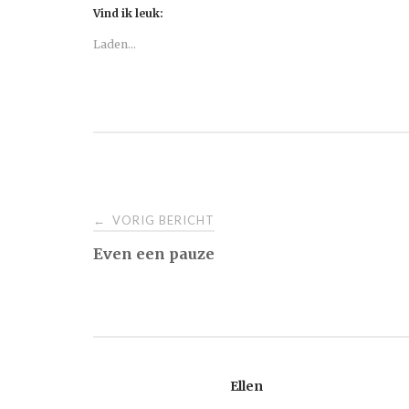
Vind ik leuk:
Laden...
Bericht
VORIG BERICHT
←
Even een pauze
navigatie
Ellen