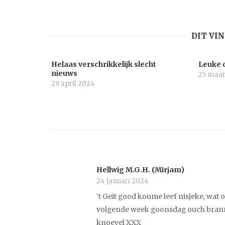
DIT VI
Helaas verschrikkelijk slecht
Leuke 
nieuws
25 maar
29 april 2024
Hellwig M.G.H. (Mirjam)
24 januari 2024
’t Geit good koume leef nisjeke, wat 
volgende week goonsdag ouch branne 
knoevel XXX