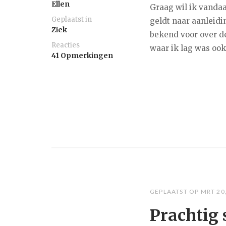
Ellen
Graag wil ik vandaa
Geplaatst in
geldt naar aanleidi
Ziek
bekend voor over d
Reacties
waar ik lag was oo
41 Opmerkingen
GEPLAATST OP
MRT 20
Prachtig