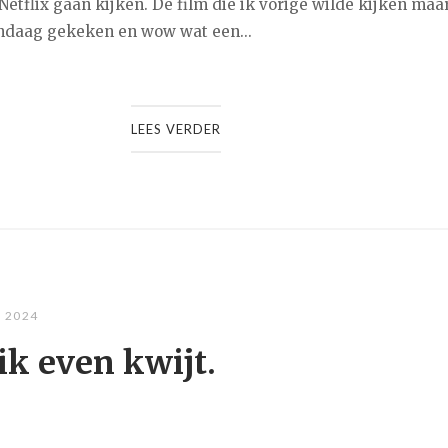
Netflix gaan kijken. De film die ik vorige wilde kijken maa
andaag gekeken en wow wat een...
LEES VERDER
, 2024
ik even kwijt.