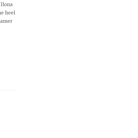
 Ilona
me heel
skamer