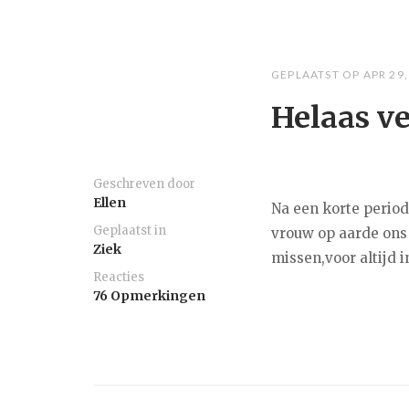
GEPLAATST OP
APR 29,
Helaas ve
Geschreven door
Ellen
Na een korte period
Geplaatst in
vrouw op aarde ons
Ziek
missen,voor altijd in
Reacties
76 Opmerkingen