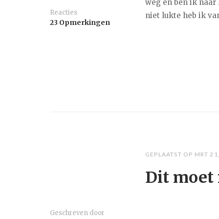
weg en ben ik naar 
Reacties
niet lukte heb ik v
23 Opmerkingen
GEPLAATST OP
MRT 21
Dit moet 
Geschreven door