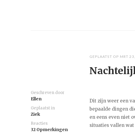
GEPLAATST OP
MRT 23
Nachtelij
Geschreven door
Ellen
Dit zijn weer een v
Geplaatst in
bepaalde dingen di
Ziek
en eens even niet o
Reacties
situaties vallen wat
32 Opmerkingen