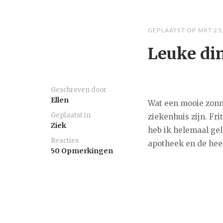
GEPLAATST OP
MRT 25
Leuke di
Geschreven door
Ellen
Wat een mooie zonn
Geplaatst in
ziekenhuis zijn. Fr
Ziek
heb ik helemaal gel
Reacties
apotheek en de heerl
50 Opmerkingen