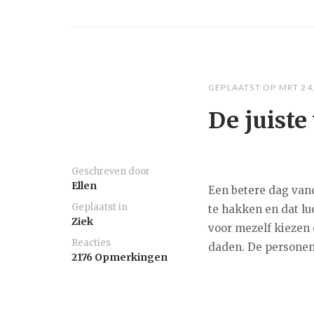
GEPLAATST OP
MRT 24
De juiste
Geschreven door
Ellen
Een betere dag van
Geplaatst in
te hakken en dat luc
Ziek
voor mezelf kiezen 
Reacties
daden. De personen,
2176 Opmerkingen