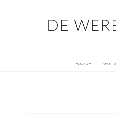
Ga
naar
de
DE WERE
inhoud
WELKOM
OVER 