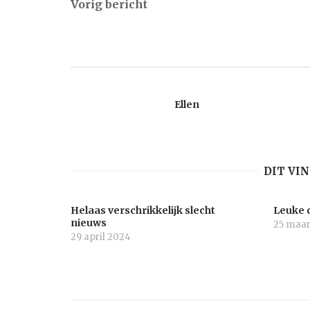
Vorig bericht
navigatie
Ellen
DIT VI
Helaas verschrikkelijk slecht
Leuke 
nieuws
25 maar
29 april 2024