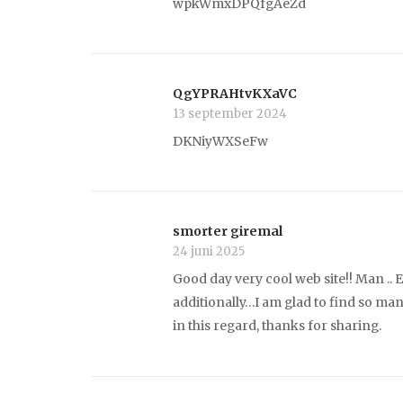
wpkWmxDPQfgAeZd
QgYPRAHtvKXaVC
13 september 2024
DKNiyWXSeFw
smorter giremal
24 juni 2025
Good day very cool web site!! Man .. E
additionally…I am glad to find so man
in this regard, thanks for sharing.