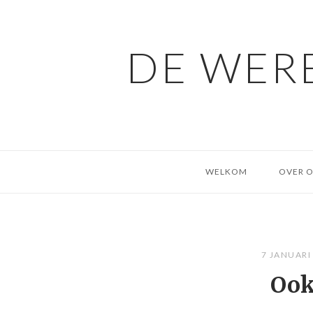
Ga
naar
de
DE WERE
inhoud
WELKOM
OVER 
7 JANUARI
Ook