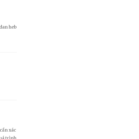
e dan heb
 cần xác
uá trình