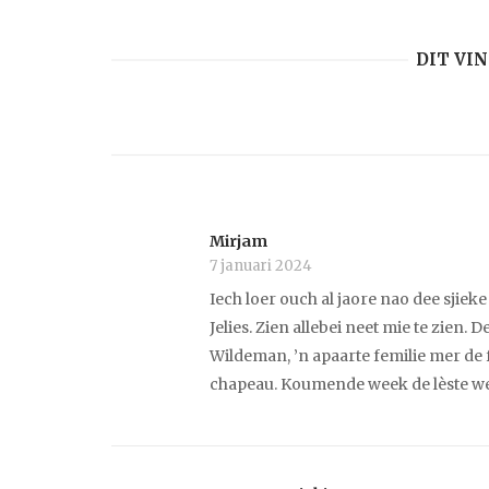
DIT VI
Mirjam
7 januari 2024
Iech loer ouch al jaore nao dee sjiek
Jelies. Zien allebei neet mie te zien.
Wildeman, ’n apaarte femilie mer de
chapeau. Koumende week de lèste wee