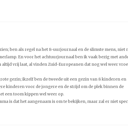
ien; ben als regel na het 8-uurjournaal en de slimste mens, niet
merlamp. En voor het achtuurjournaal ben ik vaak bezig met and
 altijd vrij laat, al vinden Zuid-Europeanen dat nog wel weer vroe
ote gezin; ikzelf ben de tweede uit een gezin van 8 kinderen en
re kinderen voor de jongere en de strijd om de plek binnen de
met een toom kippen wel weer op.
ma is dat het aangenaam is om te bekijken, maar zal er niet spec