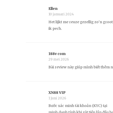
Ellen
10 januari 2024
Het lijkt me reuze gezellig zo’n groot 
ik pech.
188v com
29 mei 2026
Bài review này giúp mình biết thêm n
XN88 VIP
1 juni 2026
Bước xác minh tài khoản (KYC) tại
XN
minh danh tính khi rút tiền lần đầu h