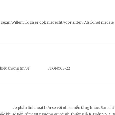
gezin Willem. Ik ga er ook niet echt voor zitten. Als ik het niet zi
hiều thông tin về
188v com
. TONY05-22
88 VIP
có phần linh hoạt hơn so với nhiều nền tảng khác. Bạn chỉ
oặc khi số tiền rút vượt ngưỡng quy định, thường là 10 triệu VND. Q