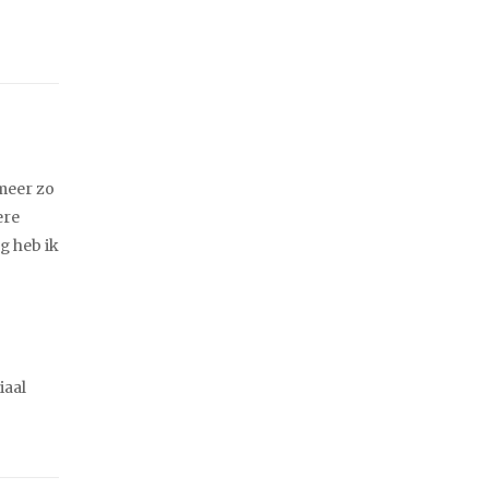
 meer zo
ere
g heb ik
iaal