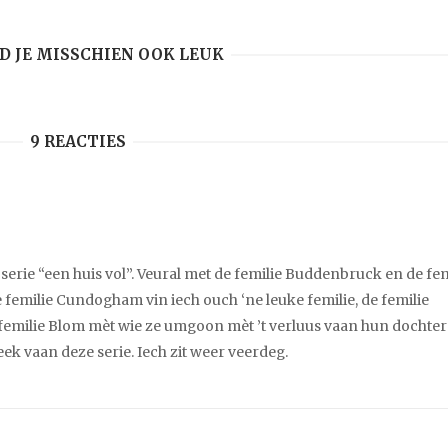
ND JE MISSCHIEN OOK LEUK
9 REACTIES
e serie “een huis vol”. Veural met de femilie Buddenbruck en de fem
 De femilie Cundogham vin iech ouch ‘ne leuke femilie, de femilie
 femilie Blom mèt wie ze umgoon mèt ’t verluus vaan hun dochte
k vaan deze serie. Iech zit weer veerdeg.