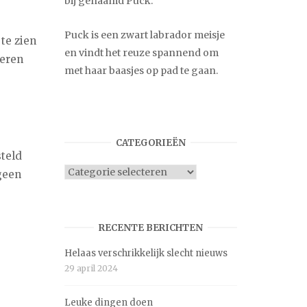
bij genaamd Puck.
Puck is een zwart labrador meisje
 te zien
en vindt het reuze spannend om
leren
met haar baasjes op pad te gaan.
CATEGORIEËN
steld
Categorieën
geen
RECENTE BERICHTEN
Helaas verschrikkelijk slecht nieuws
29 april 2024
Leuke dingen doen