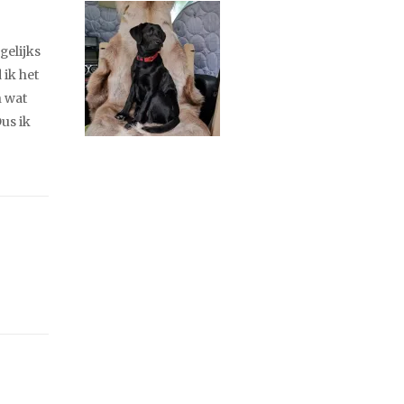
gelijks
 ik het
n wat
us ik