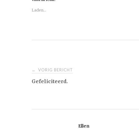
Laden...
Bericht
VORIG BERICHT
←
Gefeliciteerd.
navigatie
Ellen