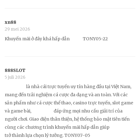
xn88
29 mei 2026
Khuyến mãi ở đây khá hấp dẫn
xn88
TONY05-22
888SLOT
5 juli 2026
888SLOT
là nhà cái trực tuyến uy tín hàng đầu tại Việt Nam,
mang đến trải nghiệm cá cược đa dạng và an toàn. Với các
sản phẩm như cá cược thể thao, casino trực tuyến, slot game
và game bài,
888SLOT
đáp ứng mọi nhu cầu giải trí của
người chơi. Giao diện thân thiện, hệ thống bảo mật tiên tiến
cùng các chương trình khuyến mãi hấp dẫn giúp
888SLOT
trở thành lựa chọn lý tưởng. TONY07-05