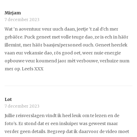
Mirjam
7 december 2023
Wat ’n aoventuur veur uuch daan, jeetje ’t zal d’ch mer
gebäöre. Puck geneet met volle teuge dao, ze is ech in häör
illemint, mer häör baasjes/personeel ouch. Geneet heerlek
vaan eur vekansie dao, rös good oet, weer nuie energie
opbouwe veur koumend jaor mèt verbouwe, verhuize num
mer op. Leefs XXX
Lot
7 december 2023
Jullie reisverslagen vindt ik heel leuk om te lezen en de
foto’s. Er stond dat er een insluiper was geweest maar
verder geen details. Begreep dat ik daarvoor de video moet