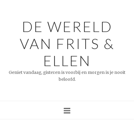
Ga
naar
de
DE WERELD
inhoud
VAN FRITS &
ELLEN
Geniet vandaag, gisteren is voorbij en morgen is je nooit
beloofd.