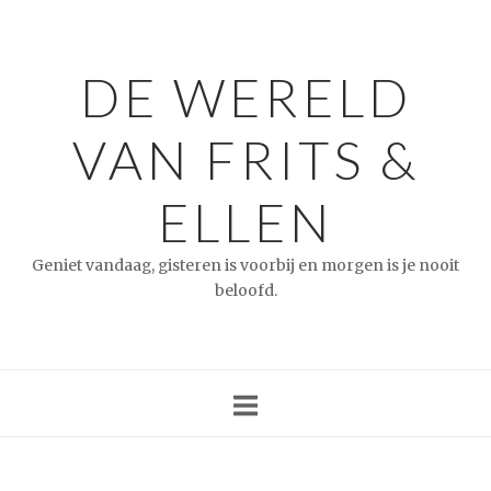
Ga
naar
de
DE WERELD
inhoud
VAN FRITS &
ELLEN
Geniet vandaag, gisteren is voorbij en morgen is je nooit
beloofd.