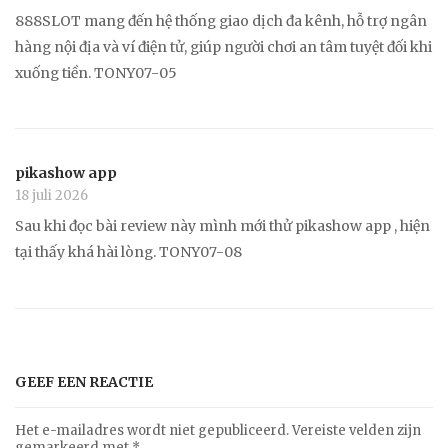
888SLOT mang đến hệ thống giao dịch đa kênh, hỗ trợ ngân
hàng nội địa và ví điện tử, giúp người chơi an tâm tuyệt đối khi
xuống tiền. TONY07-05
pikashow app
18 juli 2026
Sau khi đọc bài review này mình mới thử pikashow app , hiện
tại thấy khá hài lòng. TONY07-08
GEEF EEN REACTIE
Het e-mailadres wordt niet gepubliceerd.
Vereiste velden zijn
gemarkeerd met
*