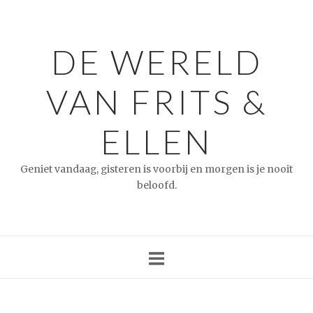
Ga
naar
de
DE WERELD
inhoud
VAN FRITS &
ELLEN
Geniet vandaag, gisteren is voorbij en morgen is je nooit
beloofd.