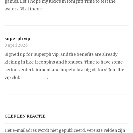
games. Let’s hope my luck’s in tonight! Time to test the
waters! Visit them:
phwin 99
.
superph vip
8 april 2026
Signed up for Superph vip, and the benefits are already
kicking in like free spins and bonuses. Time to have some
serious entertainment and hopefully a big victory! Join the
vip club!
superph vip
.
GEEF EEN REACTIE
Het e-mailadres wordt niet gepubliceerd.
Vereiste velden zijn